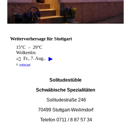
Wettervorhersage für Stuttgart
15°C – 29°C
Wolkenlos
◁
▶
Fr., 7. Aug..
©
wetter.net
Solitudestüble
Schwäbische Spezialitäten
Solitudestraße 246
70499 Stuttgart-Weilimdorf
Telefon 0711 / 8 87 57 34